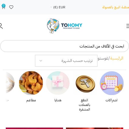
0
منصّة البيع بالعمولة
EUR (€)
الرئيسية
غوستو
اشتراكات
الدفع
هدايا
مطاعم
حلويات
بالعملات
المشفرة