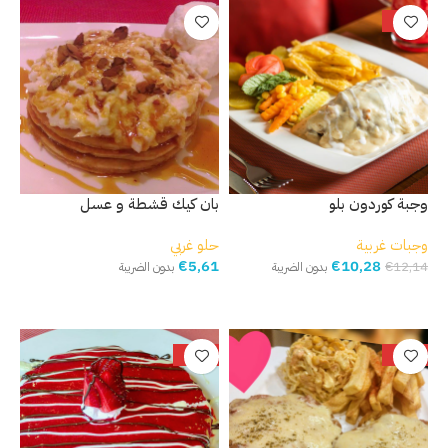
-15%
وجبة كوردون بلو
بان كيك قشطة و عسل
وجبات غربية
حلو غربي
€
5,61
€
10,28
€
12,14
بدون الضريبة
بدون الضريبة
إضافة إلى السلة
إضافة إلى السلة
-19%
-15%