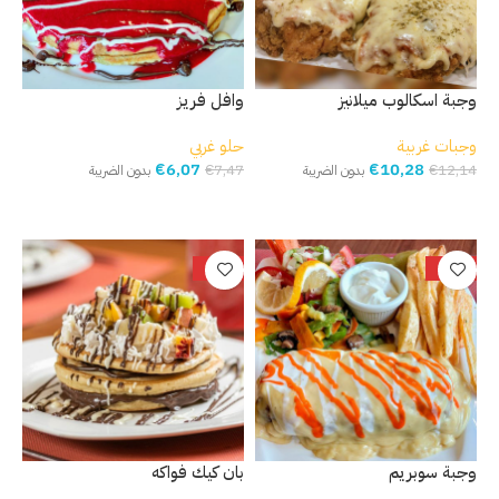
وجبة اسكالوب ميلانيز
وافل فريز
وجبات غربية
حلو غربي
€
6,07
€
10,28
€
7,47
€
12,14
بدون الضريبة
بدون الضريبة
إضافة إلى السلة
إضافة إلى السلة
-20%
-15%
وجبة سوبريم
بان كيك فواكه