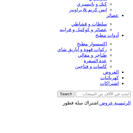
كيك و باتيسيري
ايس كريم & براونيز
عصائر
سلطات و قشاطي
عصائر و كوكتيل و فرابيه
أدوات مطبخ
اكسسوار مطبخ
ركوات قهوة و أباريق شاي
طناجر و مقالي
عدة السفرة
كاسات و فناجين
العروض
كهربائيات
اشتراكات
Search
الرئيسية
عروض
اشتراك سلة فطور