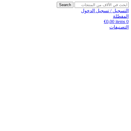
Search
التسجيل / تسجيل الدخول
المفضّلة
€
0,00
items
0
التصنيفات