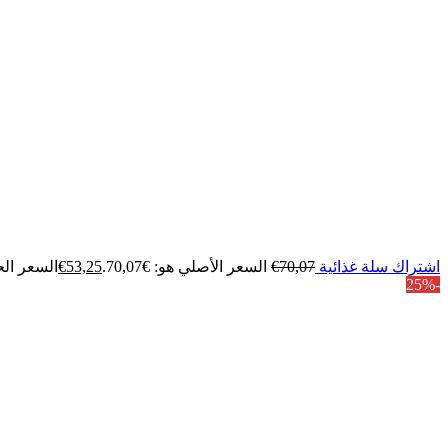
اشتراك سلة غذائية
70,07
€
السعر الأصلي هو: €70,07.
53,25
€
السعر الحالي
-25%