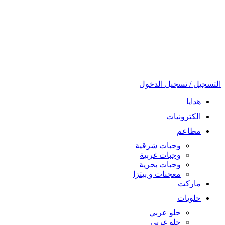
التسجيل / تسجيل الدخول
هدايا
الكترونيات
مطاعم
وجبات شرقية
وجبات غربية
وجبات بحرية
معجنات و بيتزا
ماركت
حلويات
حلو عربي
حلو غربي