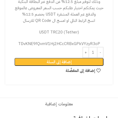
وذلك لتوفير مبلغ 12.5% عن الدفع عبر البطاقة البنكية
حيث يمكنكم اختيار طلبكم حسب السعر المعروض عالموقع
والدفع عبر العملة المشفرة USDT بخصم 12.5%
انسخ الرابط التالي او امسح ال QR Code للارسال
USDT TRC20 (Tether)
TDvKNE9fQvmV1Hj2HCcCRBxGPkVYzyR3oP
إضافة إلى السلة
إضافة إلى المفضّلة
معلومات إضافية