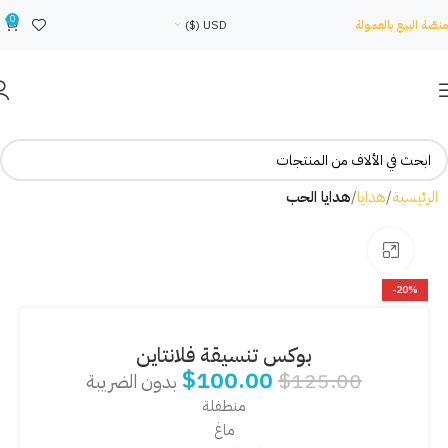
0
منصّة البيع بالعمولة
USD ($)
الرئيسية
هدايا
هدايا الحب
Click to enlarge
-20%
بوكس تنسيقة فلانتاين
$
100.00
$
125.00
بدون الضريبة
منطفلة
ماغ