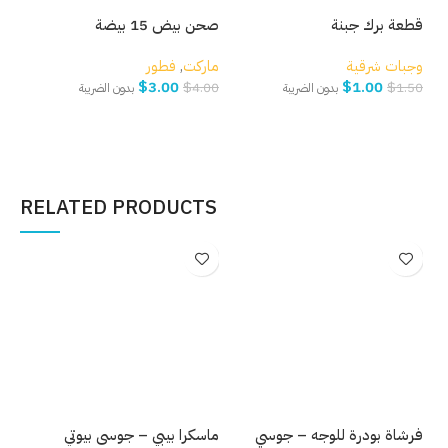
قطعة برك جبنة
صحن بيض 15 بيضة
بصل
وجبات شرقية
ماركت
,
فطور
مار
$
3.00
$
1.00
.00
$
4.00
$
1.50
بدون الضريبة
بدون الضريبة
إضافة إلى السلة
إضافة إلى السلة
إ
RELATED PRODUCTS
فرشاة بودرة للوجه – جوسي
ماسكرا بيبي – جوسي بيوتي
قلم