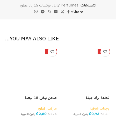
التصنيفات:
Lily Perfumes
,
بوكسات هدايا
,
عطور
Share:
YOU MAY ALSO LIKE…
%
-25%
-34%
قطعة برك جبنة
صحن بيض 15 بيضة
بصل
وجبات شرقية
ماركت
,
فطور
مار
€
2,80
€
0,93
,93
€
3,74
€
1,40
بدون الضريبة
بدون الضريبة