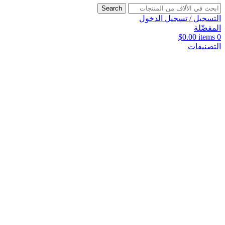
Search
التسجيل / تسجيل الدخول
المفضّلة
$
0.00
items
0
التصنيفات