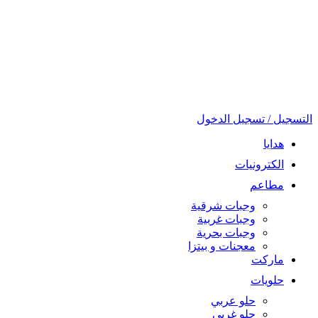
التسجيل / تسجيل الدخول
هدايا
الكترونيات
مطاعم
وجبات شرقية
وجبات غربية
وجبات بحرية
معجنات و بيتزا
ماركت
حلويات
حلو عربي
حلو غربي