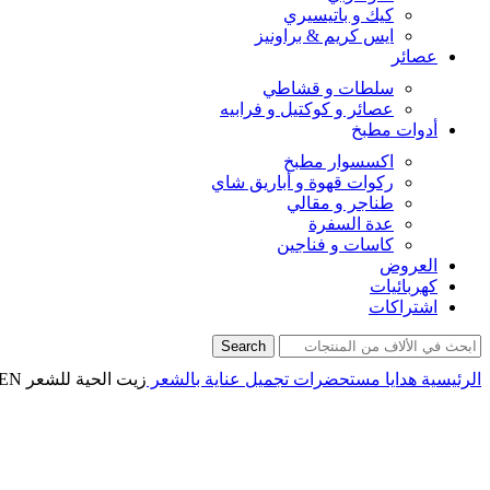
كيك و باتيسيري
ايس كريم & براونيز
عصائر
سلطات و قشاطي
عصائر و كوكتيل و فرابيه
أدوات مطبخ
اكسسوار مطبخ
ركوات قهوة و أباريق شاي
طناجر و مقالي
عدة السفرة
كاسات و فناجين
العروض
كهربائيات
اشتراكات
Search
الرئيسية
هدايا
مستحضرات تجميل
عناية بالشعر
زيت الحية للشعر ANY KLAEN