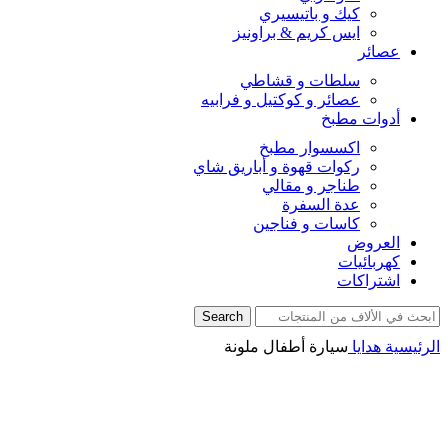
كيك و باتيسيري
ايس كريم & براونيز
عصائر
سلطات و قشاطي
عصائر و كوكتيل و فرابيه
أدوات مطبخ
اكسسوار مطبخ
ركوات قهوة و أباريق شاي
طناجر و مقالي
عدة السفرة
كاسات و فناجين
العروض
كهربائيات
اشتراكات
Search
الرئيسية
هدايا
سيارة أطفال ملونة