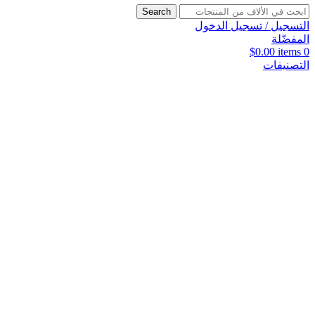
Search
التسجيل / تسجيل الدخول
المفضّلة
$
0.00
items
0
التصنيفات