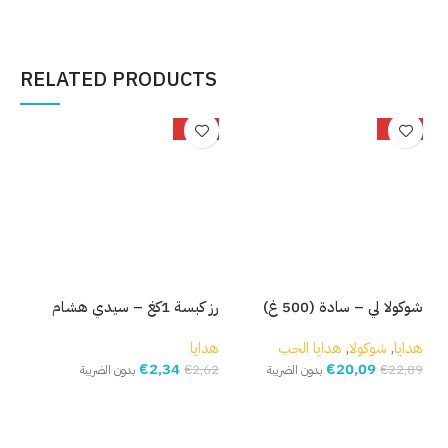
إضافة إلى السلة
إضافة إلى السلة
إ
RELATED PRODUCTS
%
-11%
-12%
شوكولا لي – سادة (500 غ)
رز كبسة 1كغ – سيدي هشام
قلم
هدايا
,
شوكولا
,
هدايا الحب
هدايا
هدا
€
2,34
€
20,09
,61
€
2,62
€
22,89
بدون الضريبة
بدون الضريبة
إضافة إلى السلة
إضافة إلى السلة
إ