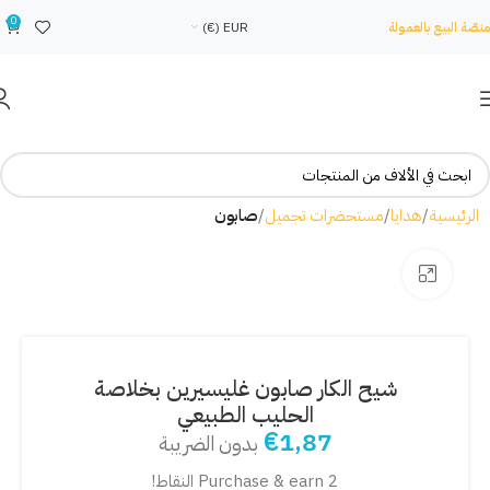
0
منصّة البيع بالعمولة
EUR (€)
الرئيسية
هدايا
مستحضرات تجميل
صابون
Click to enlarge
شيح الكار صابون غليسيرين بخلاصة
الحليب الطبيعي
€
1,87
بدون الضريبة
Purchase & earn 2 النقاط!