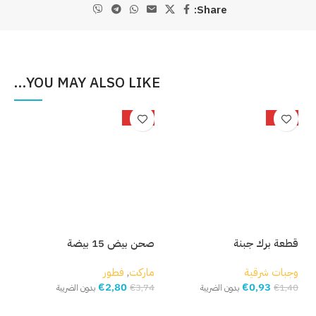
Share:
YOU MAY ALSO LIKE…
%
-25%
-34%
قطعة برك جبنة
صحن بيض 15 بيضة
بصل
وجبات شرقية
ماركت
,
فطور
مار
€
2,80
€
0,93
,93
€
3,74
€
1,40
بدون الضريبة
بدون الضريبة