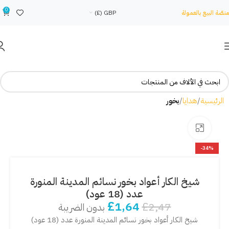
0
منصّة البيع بالعمولة
GBP (£)
الرئيسية
هدايا
بخور
Click to enlarge
-34%
شيخ الكار أعواد بخور نسائم المدينة المنورة
عدد (18 عود)
£
1,64
£
2,47
بدون الضريبة
شيخ الكار أعواد بخور نسائم المدينة المنورة عدد (18 عود)