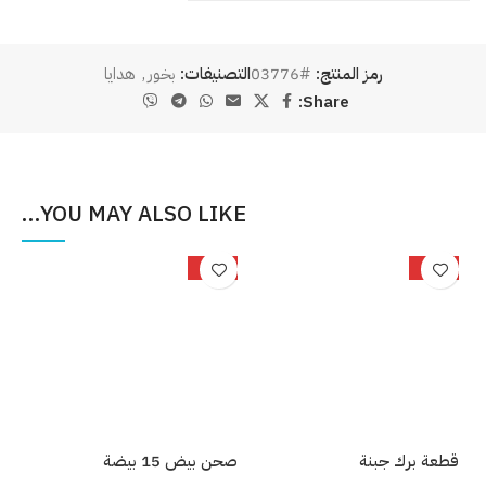
رمز المنتج:
#03776
التصنيفات:
بخور
,
هدايا
Share:
YOU MAY ALSO LIKE…
%
-25%
-33%
قطعة برك جبنة
صحن بيض 15 بيضة
بصل