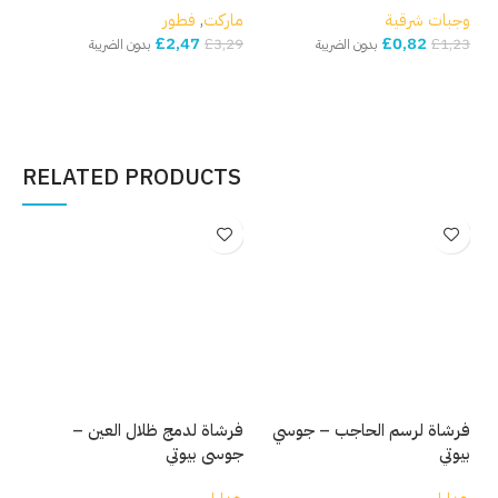
وجبات شرقية
ماركت
,
فطور
مار
£
2,47
£
0,82
,82
£
3,29
£
1,23
بدون الضريبة
بدون الضريبة
إضافة إلى السلة
إضافة إلى السلة
إ
RELATED PRODUCTS
فرشاة لرسم الحاجب – جوسي
فرشاة لدمج ظلال العين –
فرش
بيوتي
جوسي بيوتي
بيو