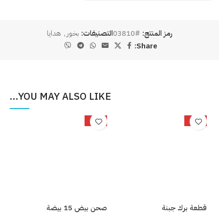
رمز المنتج:
#03810
التصنيفات:
بخور
,
هدايا
Share:
YOU MAY ALSO LIKE…
%
-25%
-33%
قطعة برك جبنة
صحن بيض 15 بيضة
بصل