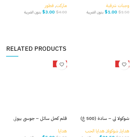
وجبات شرقية
ماركت
,
فطور
مار
$
3.00
$
1.00
.00
$
4.00
$
1.50
بدون الضريبة
بدون الضريبة
إضافة إلى السلة
إضافة إلى السلة
إ
RELATED PRODUCTS
-17%
-12%
شوكولا لي – سادة (500 غ)
قلم كحل سائل – جوسي بيوتي
ماس
هدايا
,
شوكولا
,
هدايا الحب
هدايا
هدا