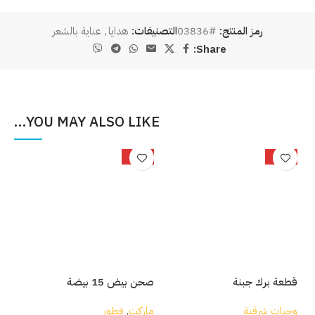
رمز المنتج:
#03836
التصنيفات:
هدايا
,
عناية بالشعر
Share:
YOU MAY ALSO LIKE…
%
-25%
-33%
قطعة برك جبنة
صحن بيض 15 بيضة
بصل
وجبات شرقية
ماركت
,
فطور
مار