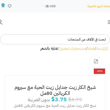
0
منصّة البيع بالعمولة
USD ($)
الرئيسية
هدايا
مستحضرات تجميل
عناية بالشعر
Click to enlarge
-21%
شيخ الكار زيت جدايل زيت الحية مع سيروم
الكرياتين 80مل
$
3.75
$
4.75
بدون الضريبة
شيخ الكار زيت جدايل زيت الحية مع سيروم الكرياتين 80مل