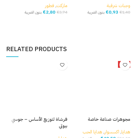
وجبات شرقية
ماركت
,
فطور
مار
€
2,80
€
0,93
,93
€
3,74
€
1,40
بدون الضريبة
بدون الضريبة
إضافة إلى السلة
إضافة إلى السلة
إ
RELATED PRODUCTS
-5%
مجوهرات صناعة خاصة
فرشاة لتوزيع الأساس – جوسي
فرش
بيوتي
بيو
هدايا
,
اكسسوار
,
هدايا الحب