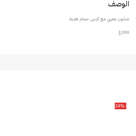
الوصف
صابون مغربي مع كيس حمام هدية
200غ
-34%