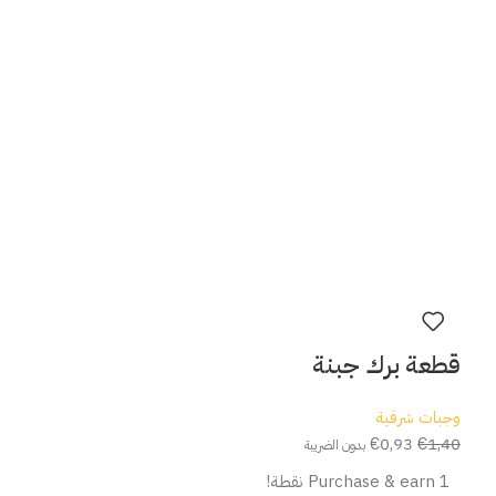
قطعة برك جبنة
وجبات شرقية
€
0,93
€
1,40
بدون الضريبة
Purchase & earn 1 نقطة!