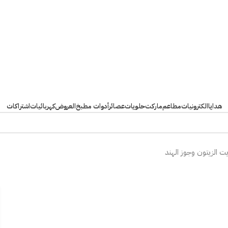
هدايا
الكترونيات
مطاعم
ماركت
حلويات
عصائر
أدوات مطبخ
العروض
كهربائيات
اشتراكات
ت الزيتون وجوز الهند