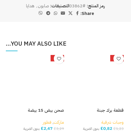
رمز المنتج:
#03862
التصنيفات:
صابون
,
هدايا
Share:
YOU MAY ALSO LIKE…
%
-25%
-33%
قطعة برك جبنة
صحن بيض 15 بيضة
بصل
وجبات شرقية
ماركت
,
فطور
مار
£
2,47
£
0,82
,82
£
3,29
£
1,23
بدون الضريبة
بدون الضريبة