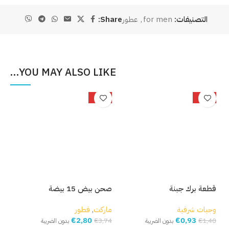
التصنيفات:
for men
,
عطور
Share:
YOU MAY ALSO LIKE…
%
-25%
-34%
قطعة برك جبنة
صحن بيض 15 بيضة
بصل
وجبات شرقية
ماركت
,
فطور
مار
€
2,80
€
0,93
,93
€
3,74
€
1,40
بدون الضريبة
بدون الضريبة