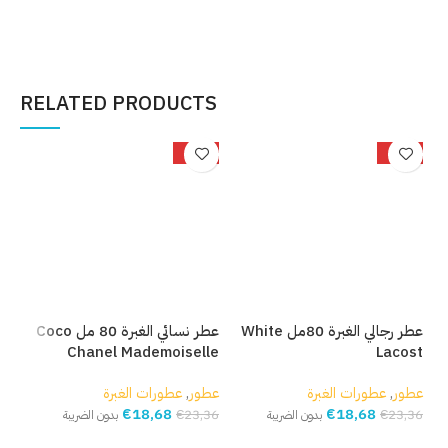
إضافة إلى السلة
إضافة إلى السلة
إ
RELATED PRODUCTS
%
-20%
-20%
عطر رجالي الغبرة 80مل White
عطر نسائي الغبرة 80 مل Coco
عطر 
Chanel Mademoiselle
Lacost
عط
عطور
,
عطورات الغبرة
عطور
,
عطورات الغبرة
,36
€
18,68
€
18,68
€
23,36
€
23,36
بدون الضريبة
بدون الضريبة