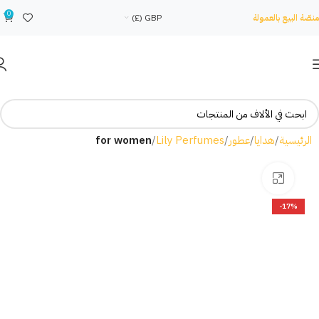
0
منصّة البيع بالعمولة
GBP (£)
الرئيسية
هدايا
عطور
Lily Perfumes
for women
Click to enlarge
-17%