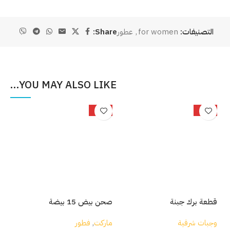
التصنيفات:
for women
,
عطور
Share:
YOU MAY ALSO LIKE…
%
-25%
-33%
قطعة برك جبنة
صحن بيض 15 بيضة
بصل
وجبات شرقية
ماركت
,
فطور
مار