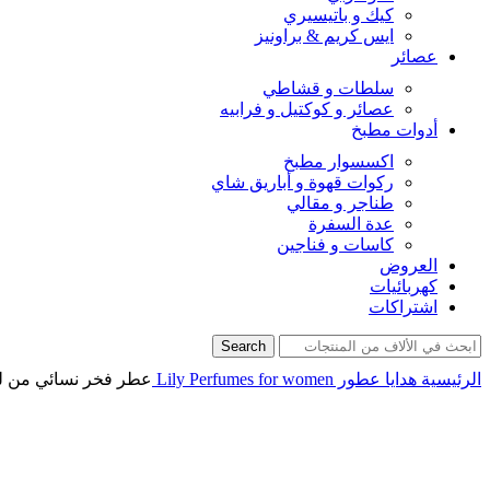
كيك و باتيسيري
ايس كريم & براونيز
عصائر
سلطات و قشاطي
عصائر و كوكتيل و فرابيه
أدوات مطبخ
اكسسوار مطبخ
ركوات قهوة و أباريق شاي
طناجر و مقالي
عدة السفرة
كاسات و فناجين
العروض
كهربائيات
اشتراكات
Search
الرئيسية
هدايا
عطور
for women
Lily Perfumes
عطر فخر نسائي من ل