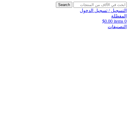
Search
التسجيل / تسجيل الدخول
المفضّلة
$
0.00
items
0
التصنيفات