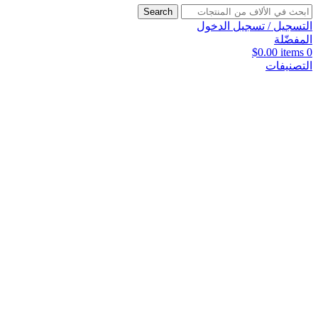
Search
التسجيل / تسجيل الدخول
المفضّلة
$
0.00
items
0
التصنيفات