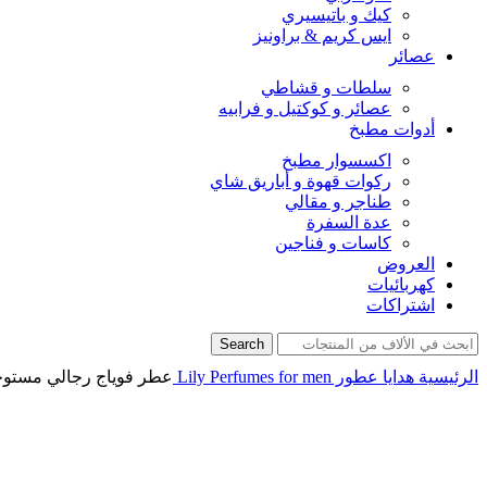
كيك و باتيسيري
ايس كريم & براونيز
عصائر
سلطات و قشاطي
عصائر و كوكتيل و فرابيه
أدوات مطبخ
اكسسوار مطبخ
ركوات قهوة و أباريق شاي
طناجر و مقالي
عدة السفرة
كاسات و فناجين
العروض
كهربائيات
اشتراكات
Search
الرئيسية
هدايا
عطور
for men
Lily Perfumes
عطر فوياج رجالي مستوح