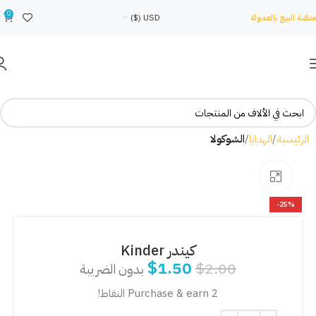
0
منصّة البيع بالعمولة
USD ($)
الرئيسية
الهدايا
الشوكولا
Click to enlarge
-25%
كيندر Kinder
$
1.50
$
2.00
بدون الضريبة
Purchase & earn 2 النقاط!