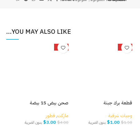
YOU MAY ALSO LIKE…
%
-25%
-33%
قطعة برك جبنة
صحن بيض 15 بيضة
بصل
وجبات شرقية
ماركت
,
فطور
مار
$
3.00
$
1.00
.00
$
4.00
$
1.50
بدون الضريبة
بدون الضريبة