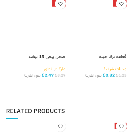
%
-25%
-33%
قطعة برك جبنة
صحن بيض 15 بيضة
بصل
وجبات شرقية
ماركت
,
فطور
مار
£
2,47
£
0,82
,82
£
3,29
£
1,23
بدون الضريبة
بدون الضريبة
إضافة إلى السلة
إضافة إلى السلة
إ
RELATED PRODUCTS
-5%