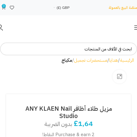
0
منصّة البيع بالعمولة
GBP (£)
الرئيسية
هدايا
مستحضرات تجميل
مكياج
Click to enlarge
مزيل طلاء أظافر ANY KLAEN Nail
Studio
£
1,64
بدون الضريبة
Purchase & earn 2 النقاط!