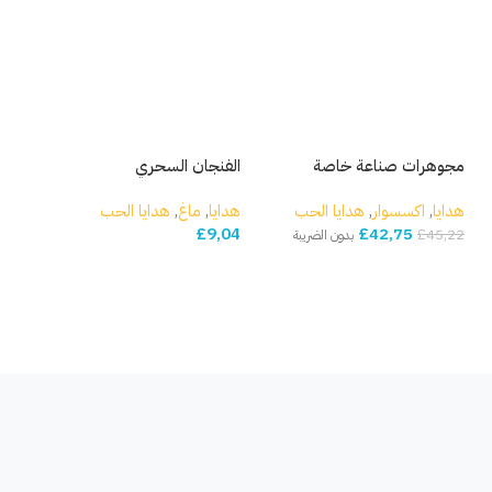
مجوهرات صناعة خاصة
الفنجان السحري
فرش
بيو
هدايا
,
اكسسوار
,
هدايا الحب
هدايا
,
ماغ
,
هدايا الحب
42,75
£
9,04
£
هدا
£
45,22
بدون الضريبة
70
إضافة إلى السلة
إضافة إلى السلة
إ