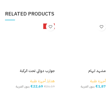
إضافة إلى السلة
إضافة إلى السلة
إ
RELATED PRODUCTS
-13%
مشهد ابهام
جوارب دوالي تحت الركبة
قبة
من 3 طبقات وساد
أجهزة طبية
هدايا
,
أجهزة طبية
1,87
€
22,69
€
أجه
€
26,19
بدون الضريبة
بدون الضريبة
41
إضافة إلى السلة
حدّد خيارك
إ