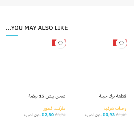
YOU MAY ALSO LIKE…
%
-25%
-34%
قطعة برك جبنة
صحن بيض 15 بيضة
بصل
وجبات شرقية
ماركت
,
فطور
مار
€
2,80
€
0,93
,93
€
3,74
€
1,40
بدون الضريبة
بدون الضريبة