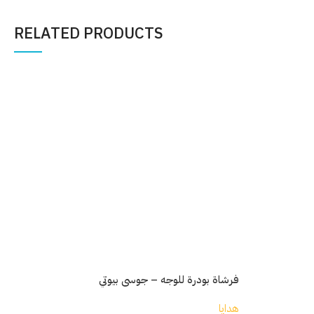
RELATED PRODUCTS
فرش
هدا
30
فرشاة بودرة للوجه – جوسي بيوتي
هدايا
إ