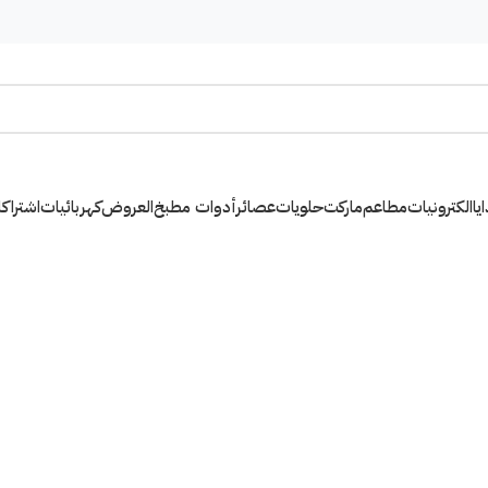
يا
الكترونيات
مطاعم
ماركت
حلويات
عصائر
أدوات مطبخ
العروض
كهربائيات
اشتراك