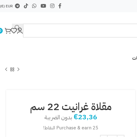
EUR (€)
0
ات
مقلاة غرانيت 22 سم
€
23,36
بدون الضريبة
Purchase & earn 25 النقاط!