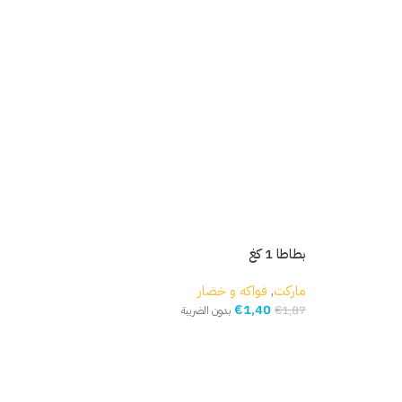
مكد
بطاطا 1 كغ
مار
ماركت
,
فواكه و خضار
€
1,40
,54
€
1,87
بدون الضريبة
إ
إضافة إلى السلة