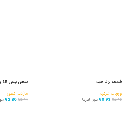
قطعة برك جبنة
صحن بيض 15 بيضة
وجبات شرقية
ماركت
,
فطور
€
2,80
€
0,93
€
3,74
€
1,40
بدون الضريبة
بدو
إضافة إلى السلة
إضافة إلى السلة