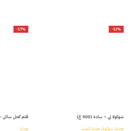
-17%
-12%
شوكولا لي – سادة (500 غ)
قلم كحل سائل –
هدايا
,
شوكولا
,
هدايا الحب
هدايا