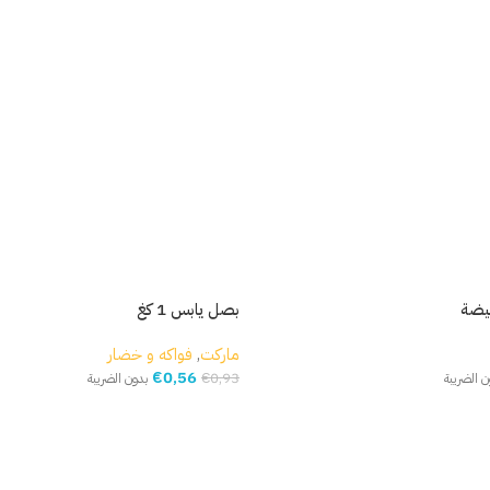
بصل يابس 1 كغ
ماركت
,
فواكه و خضار
€
0,56
€
0,93
ن الضريبة
بدون الضريبة
إضافة إلى السلة