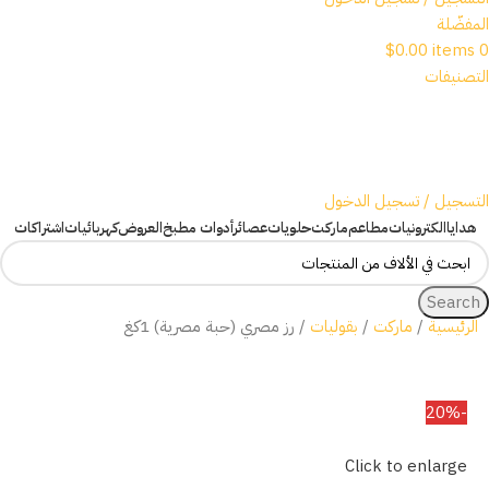
المفضّلة
$
0.00
items
0
التصنيفات
التسجيل / تسجيل الدخول
هدايا
الكترونيات
مطاعم
ماركت
حلويات
عصائر
أدوات مطبخ
العروض
كهربائيات
اشتراكات
Search
الرئيسية
ماركت
بقوليات
رز مصري (حبة مصرية) 1كغ
-20%
Click to enlarge