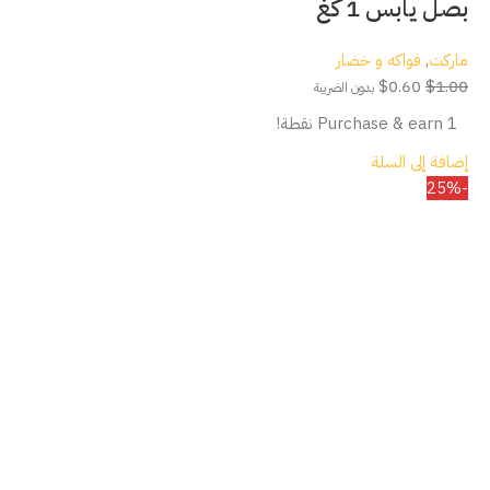
بصل يابس 1 كغ
ماركت
,
فواكه و خضار
$
0.60
$
1.00
بدون الضريبة
Purchase & earn 1 نقطة!
إضافة إلى السلة
-25%