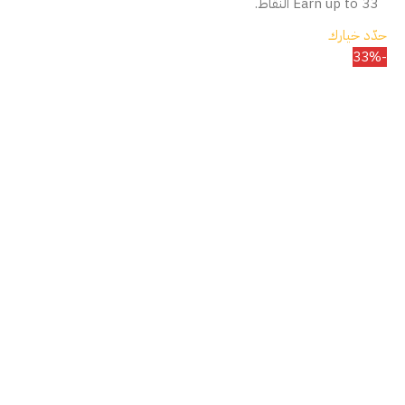
Earn up to 33 النقاط.
حدّد خيارك
-33%