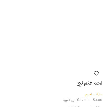
لحم غنم نيئ
ماركت
,
لحوم
$
32.50
–
$
3.00
بدون الضريبة