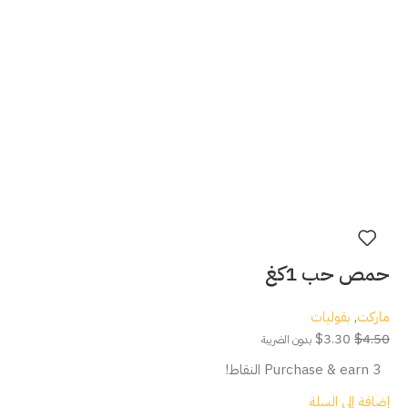
حمص حب 1كغ
ماركت
,
بقوليات
$
3.30
$
4.50
بدون الضريبة
Purchase & earn 3 النقاط!
إضافة إلى السلة