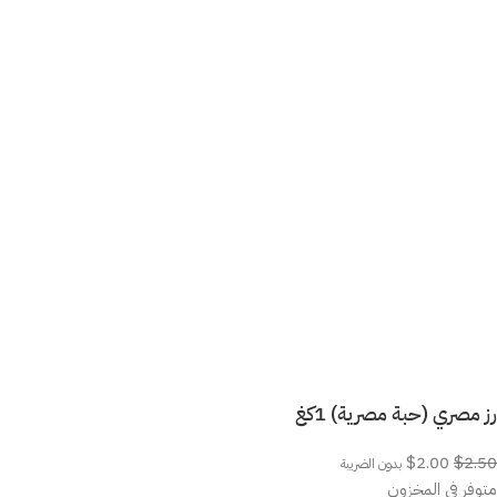
رز مصري (حبة مصرية) 1كغ
$
2.00
$
2.50
بدون الضريبة
متوفر في المخزون