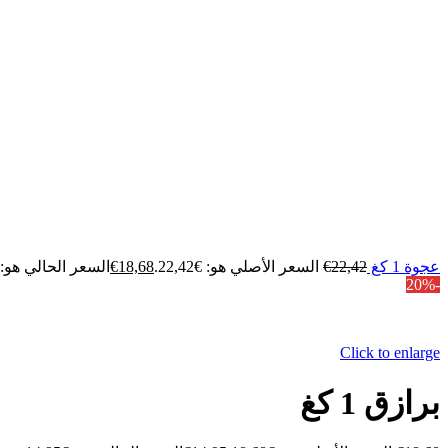
عجوة 1 كغ
22,42
€
السعر الأصلي هو: €22,42.
18,68
€
السعر الحالي هو: €8,68
-20%
Click to enlarge
برازق 1 كغ