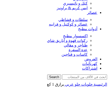
كيك و باتيسيري
ايس كريم & براونيز
عصائر
سلطات و قشاطي
عصائر و كوكتيل و فرابيه
أدوات مطبخ
اكسسوار مطبخ
ركوات قهوة و أباريق شاي
طناجر و مقالي
عدة السفرة
كاسات و فناجين
العروض
كهربائيات
اشتراكات
Search
الرئيسية
حلويات
حلو عربي
برازق 1 كغ