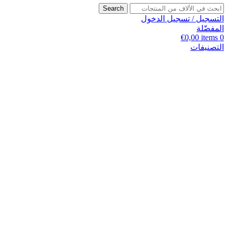
Search
التسجيل / تسجيل الدخول
المفضّلة
€
0,00
items
0
التصنيفات