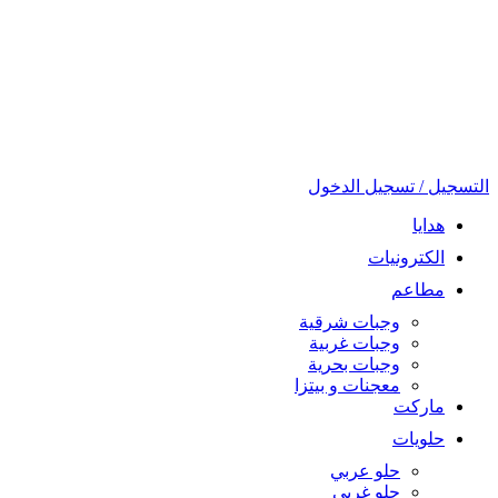
التسجيل / تسجيل الدخول
هدايا
الكترونيات
مطاعم
وجبات شرقية
وجبات غربية
وجبات بحرية
معجنات و بيتزا
ماركت
حلويات
حلو عربي
حلو غربي