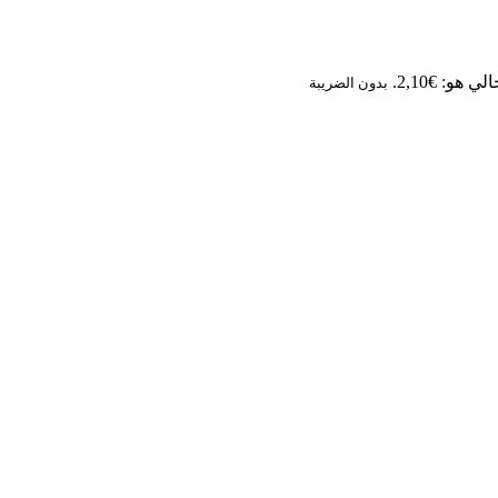
 هو: €2,10.
بدون الضريبة