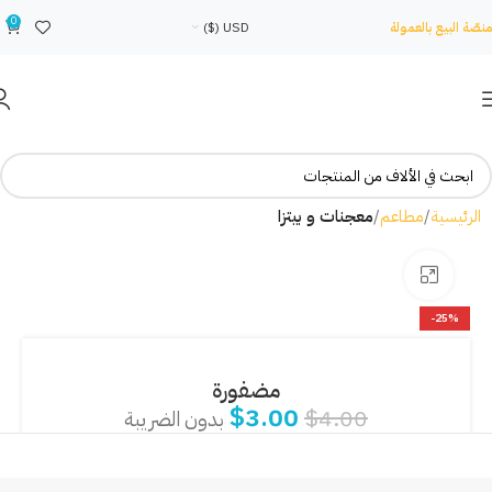
0
منصّة البيع بالعمولة
USD ($)
الرئيسية
مطاعم
معجنات و بيتزا
Click to enlarge
-25%
مضفورة
$
3.00
$
4.00
بدون الضريبة