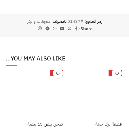
رمز المنتج:
#01487
التصنيف:
معجنات و بيتزا
Share:
YOU MAY ALSO LIKE…
%
-25%
-33%
قطعة برك جبنة
صحن بيض 15 بيضة
بصل