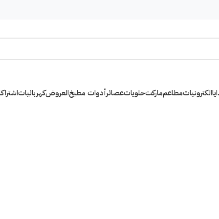
يا
الكترونيات
مطاعم
ماركت
حلويات
عصائر
أدوات مطبخ
العروض
كهربائيات
اشتراك