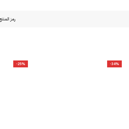
رمز المنتج
-25%
-34%