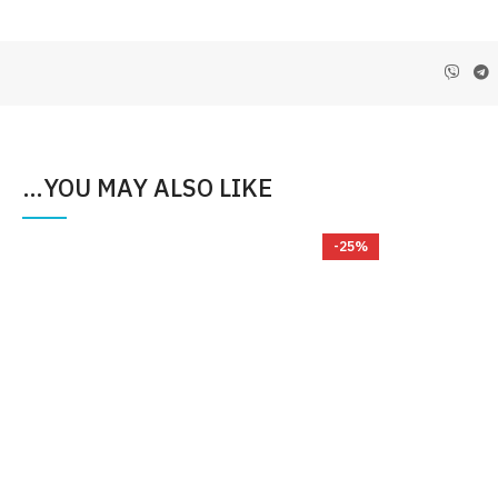
YOU MAY ALSO LIKE…
%
-25%