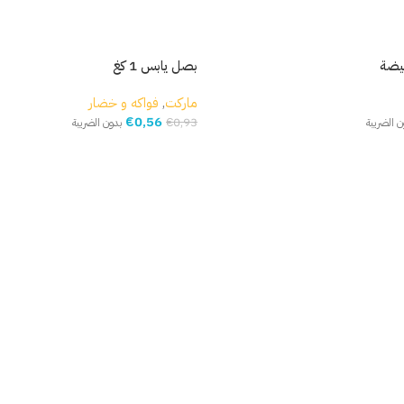
بصل يابس 1 كغ
ماركت
,
فواكه و خضار
€
0,56
€
0,93
ن الضريبة
بدون الضريبة
إضافة إلى السلة