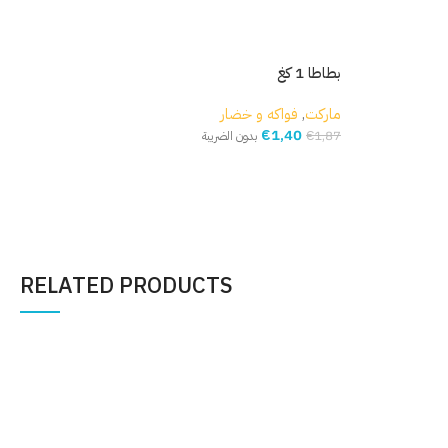
مكد
بطاطا 1 كغ
مار
ماركت
,
فواكه و خضار
€
1,40
,54
€
1,87
بدون الضريبة
إ
إضافة إلى السلة
RELATED PRODUCTS