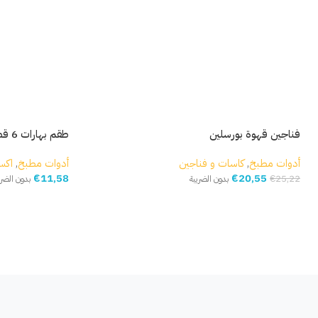
فناجين قهوة بورسلين
طقم بهارات 6 قطع
أدوات مطبخ
,
كاسات و فناجين
أدوات مطبخ
,
اكس
€
11,58
€
20,55
€
25,22
بدون الضريبة
بدون الضري
إضافة إلى السلة
إضافة إلى السلة