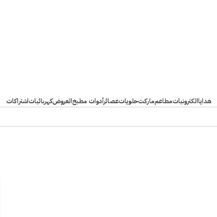
هدايا
الكترونيات
مطاعم
ماركت
حلويات
عصائر
أدوات مطبخ
العروض
كهربائيات
اشتراكات