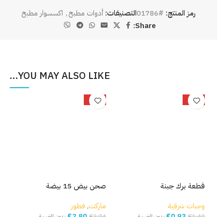
رمز المنتج:
#01786
التصنيفات:
أدوات مطبخ
,
اكسسوار مطبخ
Share:
YOU MAY ALSO LIKE…
%
-25%
-34%
قطعة برك جبنة
صحن بيض 15 بيضة
بصل
وجبات شرقية
ماركت
,
فطور
مار
€
2,80
€
0,93
,93
€
3,74
€
1,40
بدون الضريبة
بدون الضريبة