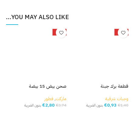
YOU MAY ALSO LIKE…
%
-25%
-34%
قطعة برك جبنة
صحن بيض 15 بيضة
بصل
وجبات شرقية
ماركت
,
فطور
مار
€
2,80
€
0,93
,93
€
3,74
€
1,40
بدون الضريبة
بدون الضريبة
إضافة إلى السلة
إضافة إلى السلة
إ