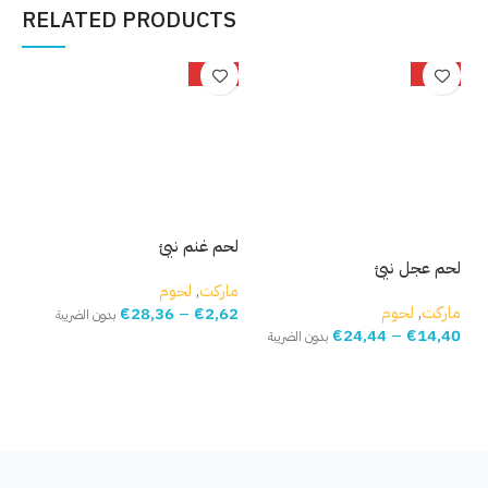
RELATED PRODUCTS
%
-30%
-18%
لحم غنم نيئ
لحم عجل نيئ
لحم
ماركت
,
لحوم
ماركت
,
لحوم
مار
€
28,36
–
€
2,62
بدون الضريبة
02
€
24,44
–
€
14,40
بدون الضريبة
حدّد خيارك
حدّد خيارك
ح