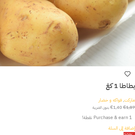
بطاطا 1 كغ
ماركت
,
فواكه و خضار
€
1,40
€
1,87
بدون الضريبة
Purchase & earn 1 نقطة!
إضافة إلى السلة