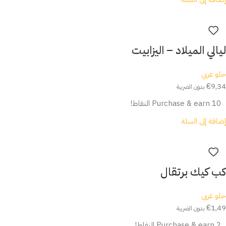
ليالي الميلاد – اليزابيت
حلو غربي
€
9,34
بدون الضريبة
Purchase & earn 10 النقاط!
إضافة إلى السلة
كب كيك برتقال
حلو غربي
€
1,49
بدون الضريبة
Purchase & earn 2 النقاط!