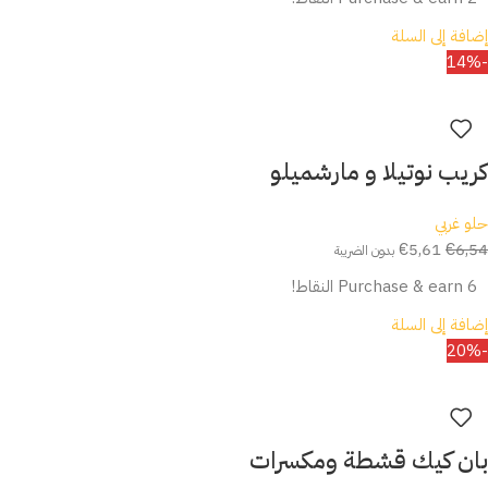
إضافة إلى السلة
-14%
كريب نوتيلا و مارشميلو
حلو غربي
€
5,61
€
6,54
بدون الضريبة
Purchase & earn 6 النقاط!
إضافة إلى السلة
-20%
بان كيك قشطة ومكسرات