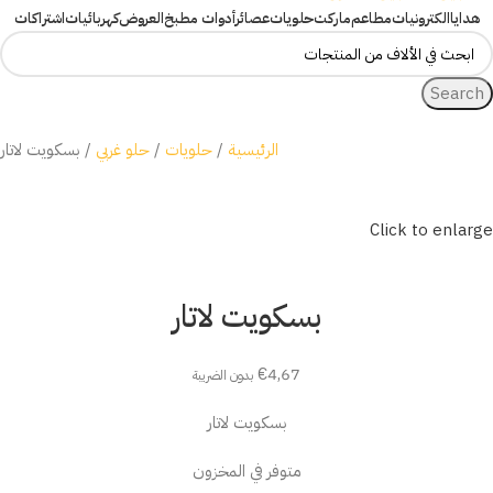
هدايا
الكترونيات
مطاعم
ماركت
حلويات
عصائر
أدوات مطبخ
العروض
كهربائيات
اشتراكات
Search
الرئيسية
حلويات
حلو غربي
بسكويت لاتار
Click to enlarge
بسكويت لاتار
€
4,67
بدون الضريبة
بسكويت لاتار
متوفر في المخزون