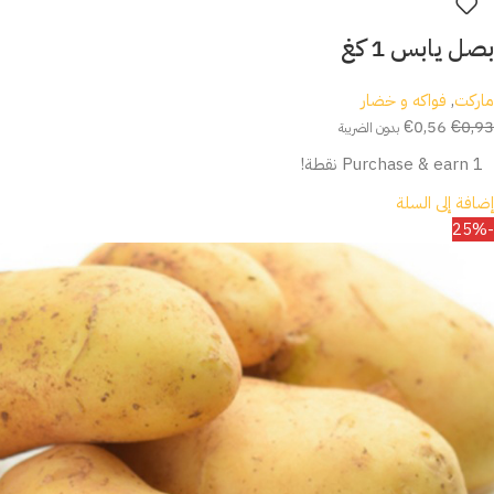
بصل يابس 1 كغ
ماركت
,
فواكه و خضار
€
0,56
€
0,93
بدون الضريبة
Purchase & earn 1 نقطة!
إضافة إلى السلة
-25%