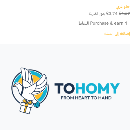
حلو غربي
€
3,74
€
4,67
بدون الضريبة
Purchase & earn 4 النقاط!
إضافة إلى السلة