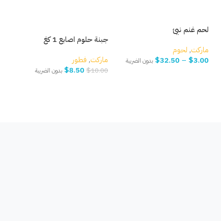
لحم غنم نيئ
جبنة حلوم اصابع 1 كغ
زيتو
ماركت
,
لحوم
ماركت
,
فطور
مار
$
32.50
–
$
3.00
بدون الضريبة
$
8.50
.00
$
10.00
بدون الضريبة
حدّد خيارك
إضافة إلى السلة
إ