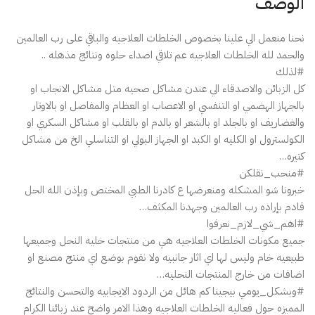
الوصف
نحنا منعمل الي علينا بخصوص الخلطات العلاجيه والباقي على رب العالمين
والحمد لله الخلطات العلاجيه عم تلاقي اصداء حلوه ونتائج مذهله ..
#لذلك
كل الزبائن والاصدقاء الي عندن مشاكل صحيه متل مشاكل الانجاب او
بالجهاز الهضمي او التنفسي او الاعصاب او العظام والمفاصل او بالاوتار
والغضاريف او بالجلد او بالشعر او بالدم او بالقلب او مشاكل السكري او
الكولسترول او الكليه او الكبد او الجهاز البولي او التناسلي الخ من مشاكل
كتيره…
#منحب_نقلكن
خبرونا شو المشكله ومنعرضها ع كادرنا الطبي المختص وبإذن الله الحل
قادم بإراده رب العالمين وجهدنا المكثف…
#اهم_شي_لازم_نعرفوا
جميع مكونات الخلطات العلاجيه هي من منتجات خليه النحل وجميعها
طبيعيه خام وليس لها اي اثار جانبيه ولا نقوم بوضع اي منتج مصنع او
اضافات من خارج المنتجات النحليه…
#وبشكل_يومي بيجينا كم هائل من الردود الايجابيه والتحسن والنتائج
المميزه حول فعاليه الخلطات العلاجيه وهذا الامر واضح عند زبائنا الكرام