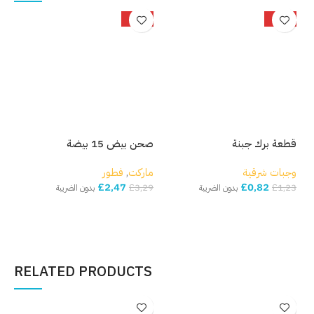
%
-25%
-33%
قطعة برك جبنة
صحن بيض 15 بيضة
بصل
وجبات شرقية
ماركت
,
فطور
مار
£
2,47
£
0,82
,82
£
3,29
£
1,23
بدون الضريبة
بدون الضريبة
إضافة إلى السلة
إضافة إلى السلة
إ
RELATED PRODUCTS