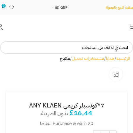
0
منصّة البيع بالعمولة
GBP (£)
الرئيسية
هدايا
مستحضرات تجميل
مكياج
Click to enlarge
7*كونسيلر كريمي ANY KLAEN
£
16,44
بدون الضريبة
Purchase & earn 20 النقاط!