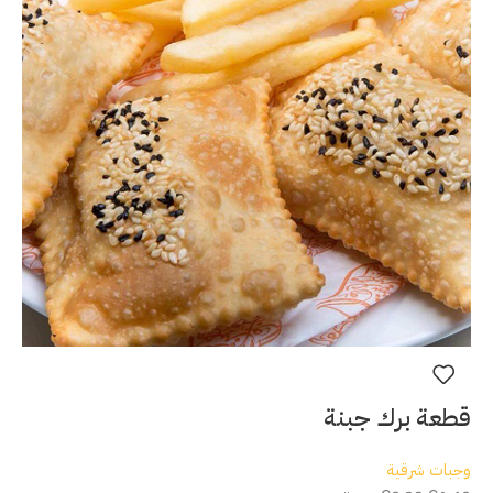
قطعة برك جبنة
وجبات شرقية