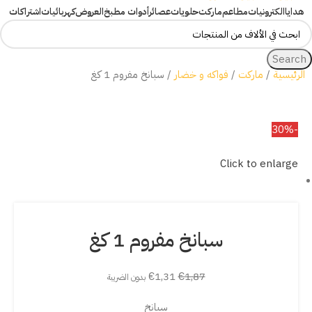
هدايا
الكترونيات
مطاعم
ماركت
حلويات
عصائر
أدوات مطبخ
العروض
كهربائيات
اشتراكات
Search
الرئيسية
ماركت
فواكه و خضار
سبانخ مفروم 1 كغ
-30%
Click to enlarge
سبانخ مفروم 1 كغ
€
1,31
€
1,87
بدون الضريبة
سبانخ