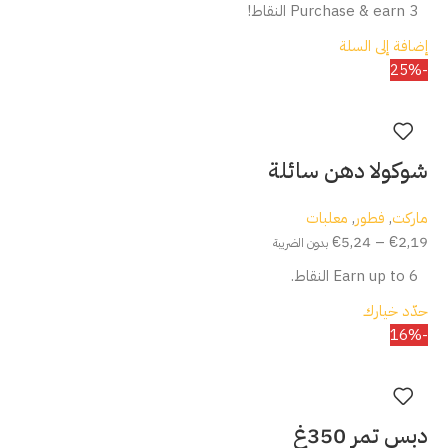
Purchase & earn 3 النقاط!
إضافة إلى السلة
-25%
شوكولا دهن سائلة
ماركت
,
فطور
,
معلبات
€
5,24
–
€
2,19
بدون الضريبة
Earn up to 6 النقاط.
حدّد خيارك
-16%
دبس تمر 350غ