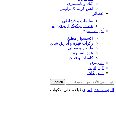
كيك و باتيسيري
ايس كريم & براونيز
عصائر
سلطات و قشاطي
عصائر و كوكتيل و فرابيه
أدوات مطبخ
اكسسوار مطبخ
ركوات قهوة و أباريق شاي
طناجر و مقالي
عدة السفرة
كاسات و فناجين
العروض
كهربائيات
اشتراكات
Search
الرئيسية
هدايا
ماغ
طباعة على الاكواب