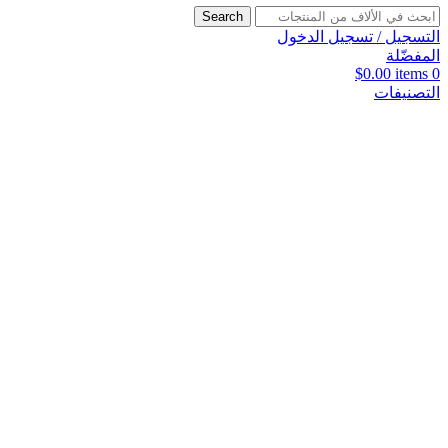
Search
التسجيل / تسجيل الدخول
المفضّلة
$
0.00
items
0
التصنيفات