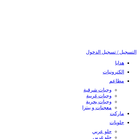
التسجيل / تسجيل الدخول
هدايا
الكترونيات
مطاعم
وجبات شرقية
وجبات غربية
وجبات بحرية
معجنات و بيتزا
ماركت
حلويات
حلو عربي
حلو غربي