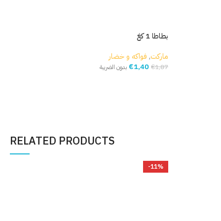
مكد
بطاطا 1 كغ
مار
ماركت
,
فواكه و خضار
€
1,40
,54
€
1,87
بدون الضريبة
إ
إضافة إلى السلة
RELATED PRODUCTS
%
-11%