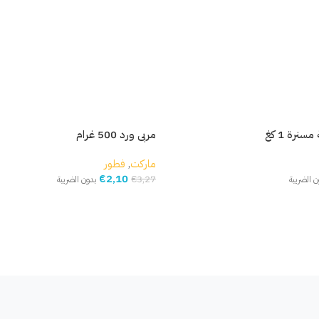
سنرة 1 كغ
مربى ورد 500 غرام
ماركت
,
فطور
€
2,10
€
3,27
ن الضريبة
بدون الضريبة
إضافة إلى السلة