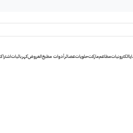
يا
الكترونيات
مطاعم
ماركت
حلويات
عصائر
أدوات مطبخ
العروض
كهربائيات
اشتراك