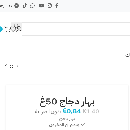
EUR (€)
0
ات
بهار دجاج 50غ
€
0,84
€
1,40
بدون الضريبة
بهار دجاج
متوفر في المخزون