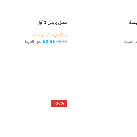
بصل يابس 1 كغ
ماركت
,
فواكه و خضار
€
0,56
€
0,93
ن الضريبة
بدون الضريبة
إضافة إلى السلة
-36%