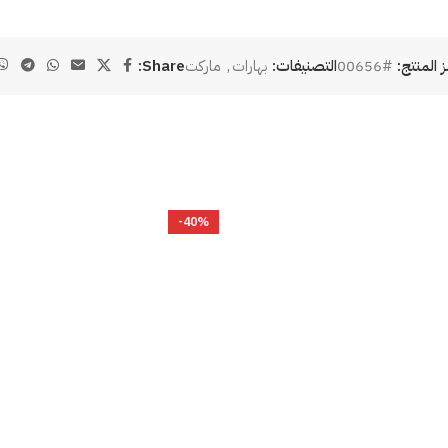
ز المنتج:
#00656
التصنيفات:
بهارات
,
ماركت
Share:
-40%