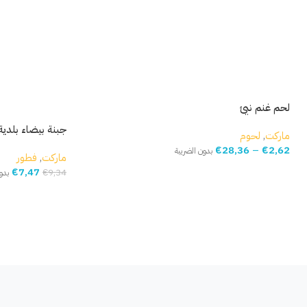
لحم غنم نيئ
جبنة بيضاء بلدية م
ماركت
,
لحوم
€
28,36
–
€
2,62
بدون الضريبة
ماركت
,
فطور
€
7,47
€
9,34
بدو
حدّد خيارك
إضافة إلى السلة