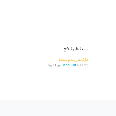
سمنة بقرية 1كغ
حمص
ماركت
,
زيت و سمنة
مار
€
15,88
,20
€
17,75
بدون الضريبة
إضافة إلى السلة
إ