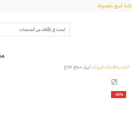
صّة البيع بالعمولة
هدا
الرئيسية
ماركت
بهارات
بهار دجاج 50غ
Click to enlarge
-40%