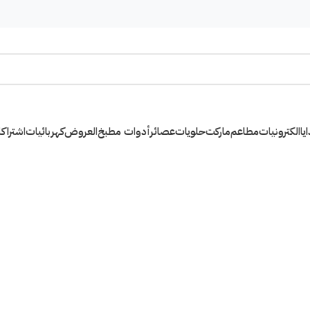
يا
الكترونيات
مطاعم
ماركت
حلويات
عصائر
أدوات مطبخ
العروض
كهربائيات
اشتراك