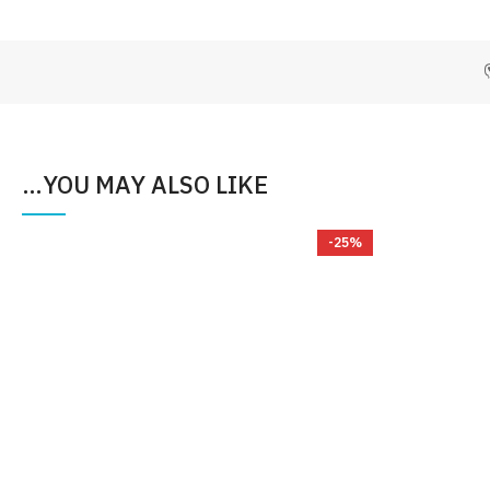
YOU MAY ALSO LIKE…
%
-25%