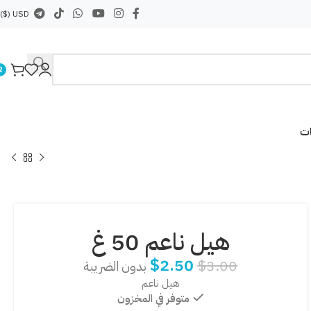
USD ($)
2
ات
هيل ناعم 50 غ
$
2.50
$
3.00
بدون الضريبة
هيل ناعم
متوفر في المخزون