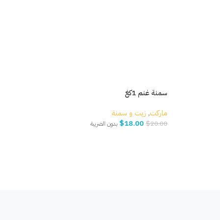
سمنة غنم 1كغ
عدس
ماركت
,
زيت و سمنة
مار
$
18.00
.80
$
20.00
بدون الضريبة
إضافة إلى السلة
إ