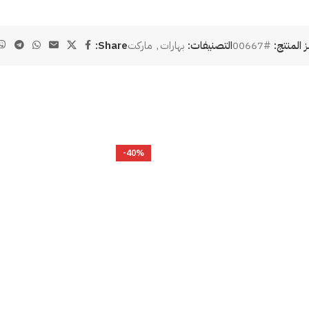
ز المنتج:
#00667
التصنيفات:
بهارات
,
ماركت
Share:
-40%