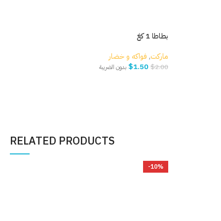
مكد
بطاطا 1 كغ
مار
ماركت
,
فواكه و خضار
$
1.50
.00
$
2.00
بدون الضريبة
إ
إضافة إلى السلة
RELATED PRODUCTS
%
-10%