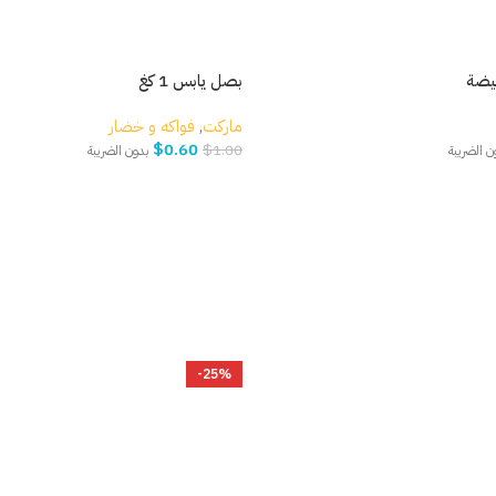
بصل يابس 1 كغ
ماركت
,
فواكه و خضار
$
0.60
$
1.00
ن الضريبة
بدون الضريبة
إضافة إلى السلة
-25%