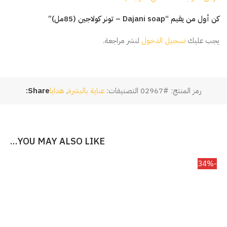
كن أول من يقيم “Dajani soap – تونر كولاجين (85مل)”
يجب عليك
تسجيل الدخول
لنشر مراجعة.
رمز المنتج:
#02967
التصنيفات:
عناية بالبشرة
,
هدايا
Share:
YOU MAY ALSO LIKE…
-34%