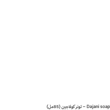
Dajani soap – تونر كولاجين (85مل)