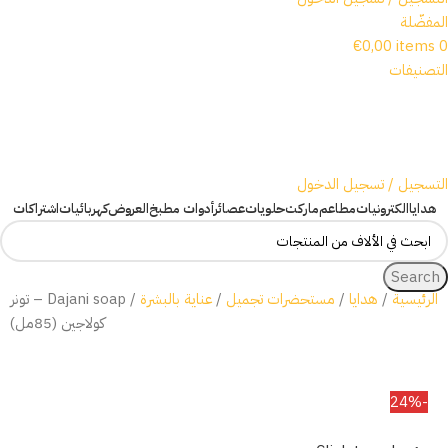
المفضّلة
€
0,00
items
0
التصنيفات
التسجيل / تسجيل الدخول
هدايا
الكترونيات
مطاعم
ماركت
حلويات
عصائر
أدوات مطبخ
العروض
كهربائيات
اشتراكات
Search
الرئيسية
هدايا
مستحضرات تجميل
عناية بالبشرة
Dajani soap – تونر
كولاجين (85مل)
-24%