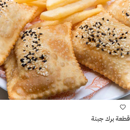
قطعة برك جبنة