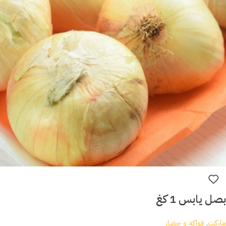
بصل يابس 1 كغ
ماركت
,
فواكه و خضار