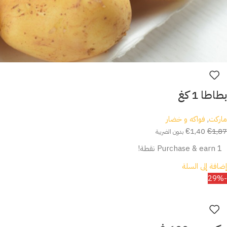
بطاطا 1 كغ
ماركت
,
فواكه و خضار
€
1,40
€
1,87
بدون الضريبة
Purchase & earn 1 نقطة!
إضافة إلى السلة
-29%