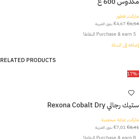
مكدوس 600 غ
ماركت
,
فطور
€
4,67
€
6,54
بدون الضريبة
Purchase & earn 5 النقاط!
إضافة إلى السلة
RELATED PRODUCTS
-17%
ستيك رجالي Rexona Cobalt Dry
ماركت
,
عناية شخصية
€
7,01
€
8,41
بدون الضريبة
Purchase & earn 8 النقاط!