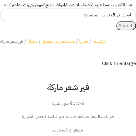
هدايا
الكترونيات
مطاعم
ماركت
حلويات
عصائر
أدوات مطبخ
العروض
كهربائيات
اشتراكات
Search
الرئيسية
هدايا
مستحضرات تجميل
مكياج
فير شعر ماركة
Click to enlarge
فير شعر ماركة
€
17,75
بدون الضريبة
فير للف الشعر صناعة صينية مع شاشة لتعديل الحرارة
متوفر في المخزون