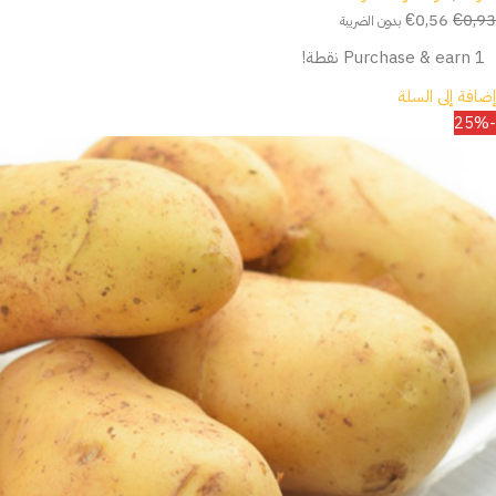
€
0,56
€
0,93
بدون الضريبة
Purchase & earn 1 نقطة!
إضافة إلى السلة
-25%