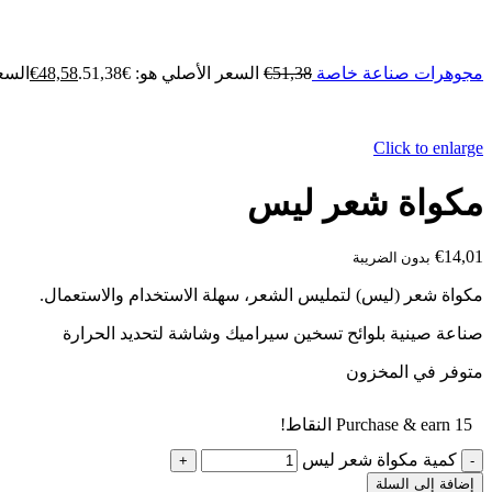
مجوهرات صناعة خاصة
51,38
€
السعر الأصلي هو: €51,38.
48,58
€
السعر 
Click to enlarge
مكواة شعر ليس
€
14,01
بدون الضريبة
مكواة شعر (ليس) لتمليس الشعر، سهلة الاستخدام والاستعمال.
صناعة صينية بلوائح تسخين سيراميك وشاشة لتحديد الحرارة
متوفر في المخزون
Purchase & earn 15 النقاط!
كمية مكواة شعر ليس
إضافة إلى السلة