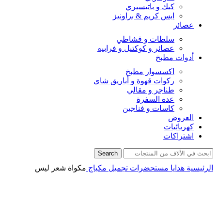
كيك و باتيسيري
ايس كريم & براونيز
عصائر
سلطات و قشاطي
عصائر و كوكتيل و فرابيه
أدوات مطبخ
اكسسوار مطبخ
ركوات قهوة و أباريق شاي
طناجر و مقالي
عدة السفرة
كاسات و فناجين
العروض
كهربائيات
اشتراكات
Search
الرئيسية
هدايا
مستحضرات تجميل
مكياج
مكواة شعر ليس