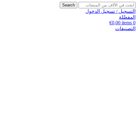
Search
التسجيل / تسجيل الدخول
المفضّلة
€
0,00
items
0
التصنيفات