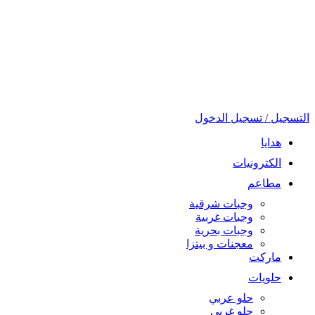
التسجيل / تسجيل الدخول
هدايا
الكترونيات
مطاعم
وجبات شرقية
وجبات غربية
وجبات بحرية
معجنات و بيتزا
ماركت
حلويات
حلو عربي
حلو غربي