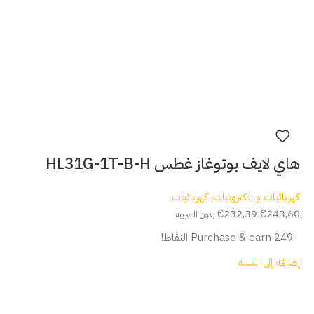
هاي لايف بوتوغاز غطس HL31G-1T-B-H
كهربائيات و الكترونيات
,
كهربائيات
€
232,39
€
243,60
بدون الضريبة
Purchase & earn 249 النقاط!
إضافة إلى السلة