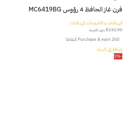
فرن غاز الحافظ 4 رؤوس MC6419BG
كهربائيات و الكترونيات
,
كهربائيات
€
242,90
بدون الضريبة
Purchase & earn 260 النقاط!
إضافة إلى السلة
-5%