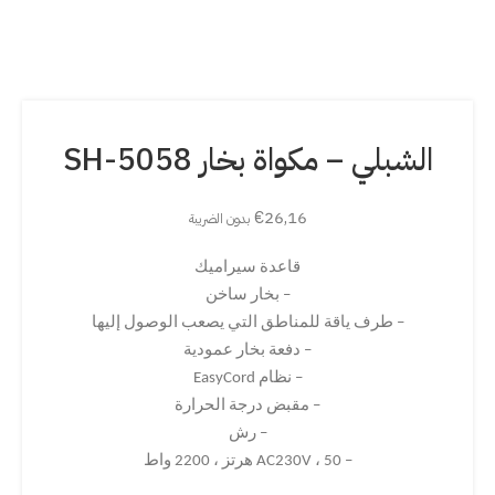
الشبلي – مكواة بخار SH-5058
€
26,16
بدون الضريبة
قاعدة سيراميك
– بخار ساخن
– طرف ياقة للمناطق التي يصعب الوصول إليها
– دفعة بخار عمودية
– نظام EasyCord
– مقبض درجة الحرارة
– رش
– AC230V ، 50 هرتز ، 2200 واط