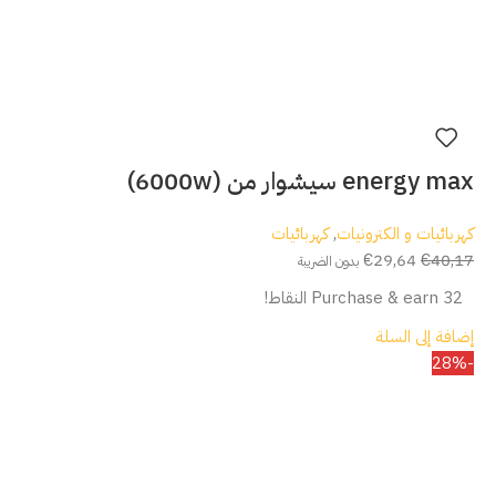
energy max سيشوار من (6000w)
كهربائيات و الكترونيات
,
كهربائيات
€
29,64
€
40,17
بدون الضريبة
Purchase & earn 32 النقاط!
إضافة إلى السلة
-28%