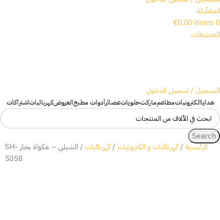
المفضّلة
€
0,00
items
0
التصنيفات
التسجيل / تسجيل الدخول
هدايا
الكترونيات
مطاعم
ماركت
حلويات
عصائر
أدوات مطبخ
العروض
كهربائيات
اشتراكات
Search
الرئيسية
كهربائيات و الكترونيات
كهربائيات
الشبلي – مكواة بخار SH-
5058