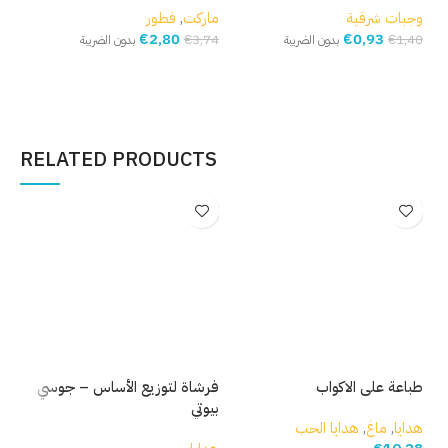
وجبات شرقية
ماركت
,
فطور
مار
€
2,80
€
0,93
,93
€
3,74
€
1,40
بدون الضريبة
بدون الضريبة
إضافة إلى السلة
إضافة إلى السلة
إ
RELATED PRODUCTS
طباعة على الاكواب
فرشاة لتوزيع الأساس – جوسي
فرش
بيوتي
بيو
هدايا
,
ماغ
,
هدايا الحب