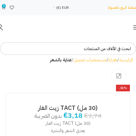
0
منصّة البيع بالعمولة
EUR (€)
الرئيسية
هدايا
مستحضرات تجميل
عناية بالشعر
Click to enlarge
-15%
(30 مل) TACT زيت الغار
€
3,18
€
3,74
بدون الضريبة
(30 مل) TACT زيت الغار
يغذي الشعر والبشرة