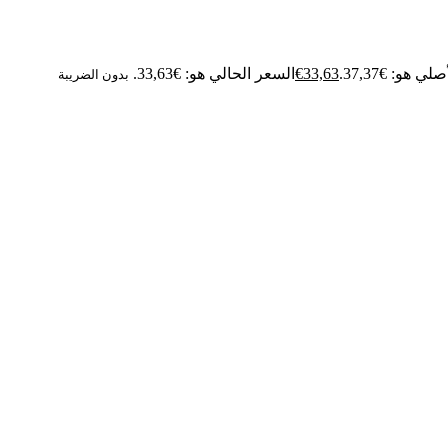
ي هو: €37,37.
33,63
€
السعر الحالي هو: €33,63.
بدون الضريبة