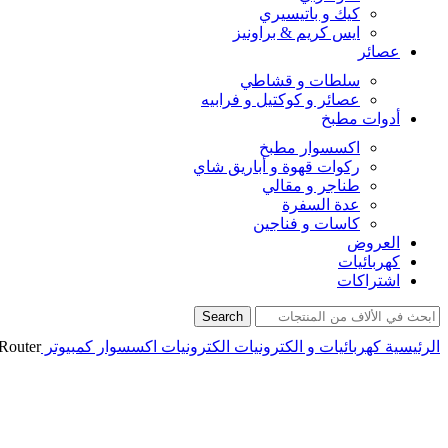
كيك و باتيسيري
ايس كريم & براونيز
عصائر
سلطات و قشاطي
عصائر و كوكتيل و فرابيه
أدوات مطبخ
اكسسوار مطبخ
ركوات قهوة و أباريق شاي
طناجر و مقالي
عدة السفرة
كاسات و فناجين
العروض
كهربائيات
اشتراكات
Search
الرئيسية
كهربائيات و الكترونيات
الكترونيات
اكسسوار كمبيوتر
Router