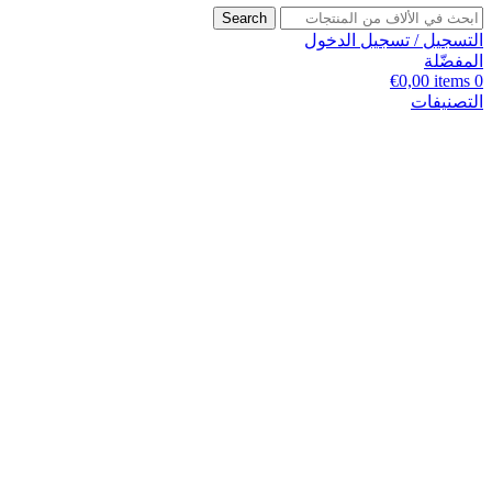
Search
التسجيل / تسجيل الدخول
المفضّلة
€
0,00
items
0
التصنيفات