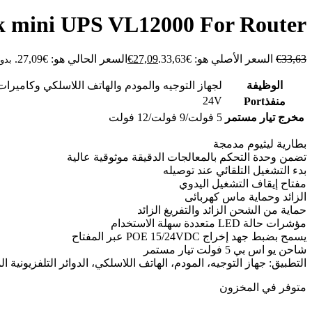
k mini UPS VL12000 For Router
33,63
€
السعر الأصلي هو: €33,63.
27,09
€
السعر الحالي هو: €27,09.
بدو
الوظيفة
لجهاز التوجيه والمودم والهاتف اللاسلكي وكاميرات
24V
منفذPort
مخرج تيار مستمر
5 فولت/9 فولت/12 فولت
بطارية ليثيوم مدمجة
تضمن وحدة التحكم بالمعالجات الدقيقة موثوقية عالية
بدء التشغيل التلقائي عند توصيله
مفتاح إيقاف التشغيل اليدوي
الزائد وحماية ماس كهربائى
حماية من الشحن الزائد والتفريغ الزائد
مؤشرات حالة LED متعددة سهلة الاستخدام
يسمح بضبط جهد إخراج POE 15/24VDC عبر المفتاح
شاحن يو اس بي 5 فولت تيار مستمر
التطبيق: جهاز التوجيه، المودم، الهاتف اللاسلكي، الدوائر التلفزيونية ال
متوفر في المخزون