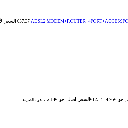
ADSL2 MODEM+ROUTER+4PORT+ACCESSPOINT
37,37
€
السعر الأصل
: €14,95.
12,14
€
السعر الحالي هو: €12,14.
بدون الضريبة