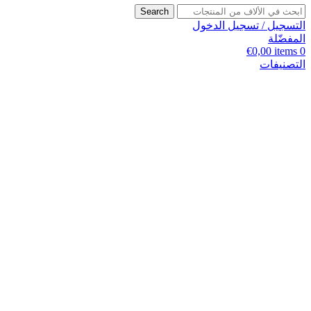
Search
التسجيل / تسجيل الدخول
المفضّلة
€
0,00
items
0
التصنيفات