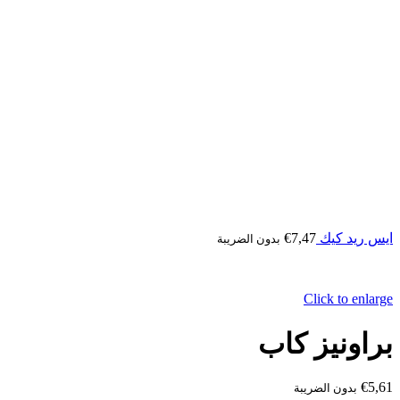
ايس ريد كيك
7,47
€
بدون الضريبة
Click to enlarge
براونيز كاب
€
5,61
بدون الضريبة