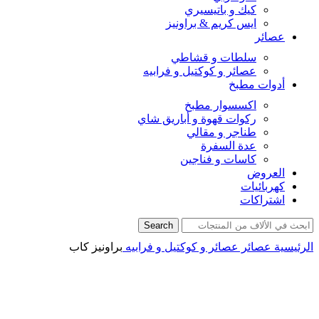
كيك و باتيسيري
ايس كريم & براونيز
عصائر
سلطات و قشاطي
عصائر و كوكتيل و فرابيه
أدوات مطبخ
اكسسوار مطبخ
ركوات قهوة و أباريق شاي
طناجر و مقالي
عدة السفرة
كاسات و فناجين
العروض
كهربائيات
اشتراكات
Search
الرئيسية
عصائر
عصائر و كوكتيل و فرابيه
براونيز كاب