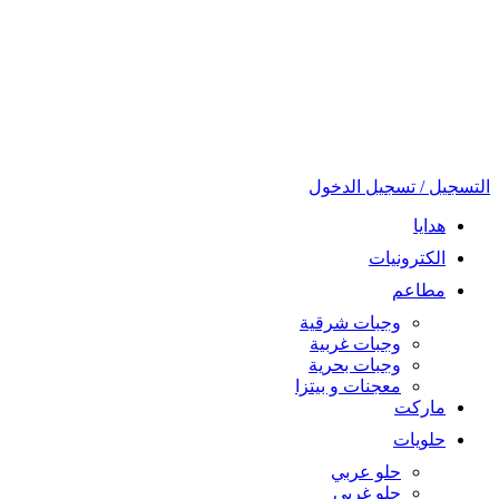
التسجيل / تسجيل الدخول
هدايا
الكترونيات
مطاعم
وجبات شرقية
وجبات غربية
وجبات بحرية
معجنات و بيتزا
ماركت
حلويات
حلو عربي
حلو غربي