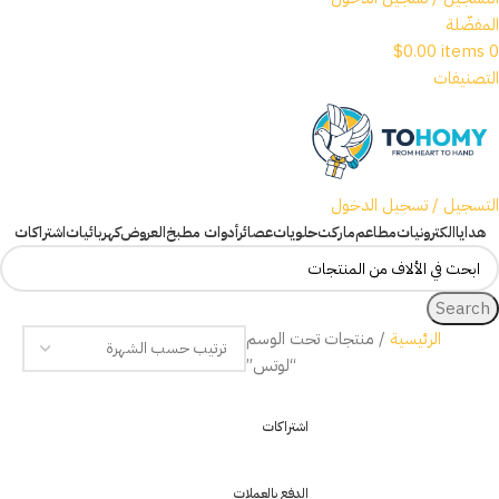
المفضّلة
$
0.00
items
0
التصنيفات
التسجيل / تسجيل الدخول
هدايا
الكترونيات
مطاعم
ماركت
حلويات
عصائر
أدوات مطبخ
العروض
كهربائيات
اشتراكات
Search
الرئيسية
منتجات تحت الوسم
“لوتس”
اشتراكات
الدفع بالعملات