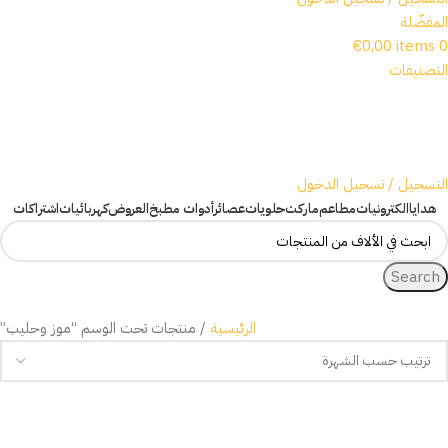
المفضّلة
€
0,00
items
0
التصنيفات
التسجيل / تسجيل الدخول
هدايا
الكترونيات
مطاعم
ماركت
حلويات
عصائر
أدوات مطبخ
العروض
كهربائيات
اشتراكات
Search
الرئيسية
منتجات تحت الوسم “موز وحليب”